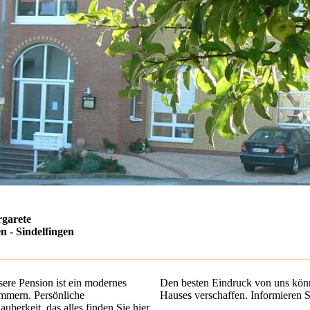
rgarete
n - Sindelfingen
ere Pension ist ein modernes
Den besten Eindruck von uns könne
mmern. Persönliche
Hauses verschaffen. Informieren S
uberkeit, das alles finden Sie hier